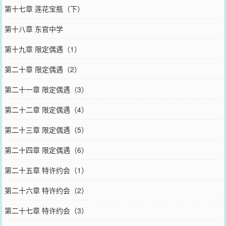
第十七章 莲花宝瓶（下）
第十八章 东官中学
第十九章 限定偶遇（1）
第二十章 限定偶遇（2）
第二十一章 限定偶遇（3）
第二十二章 限定偶遇（4）
第二十三章 限定偶遇（5）
第二十四章 限定偶遇（6）
第二十五章 特许约会（1）
第二十六章 特许约会（2）
第二十七章 特许约会（3）