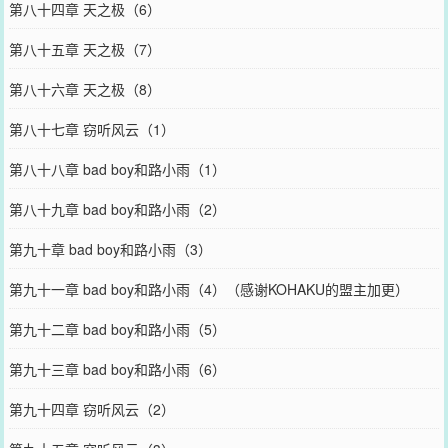
第八十四章 天之极（6）
第八十五章 天之极（7）
第八十六章 天之极（8）
第八十七章 窃听风云（1）
第八十八章 bad boy和路小雨（1）
第八十九章 bad boy和路小雨（2）
第九十章 bad boy和路小雨（3）
第九十一章 bad boy和路小雨（4）（感谢KOHAKU的盟主加更）
第九十二章 bad boy和路小雨（5）
第九十三章 bad boy和路小雨（6）
第九十四章 窃听风云（2）