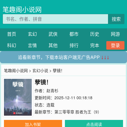
笔趣阁小说网
搜索
首页
玄幻
武侠
都市
历史
网游
科幻
言情
其他
排行
完本
登录
追看新章节，下载本站客户端无广告APP
↓↓↓
笔趣阁小说网
>
玄幻小说
> 孽镜！
孽镜！
作者：
赵青杉
更新时间：2025-12-11 00:18:18
状态：连载
最新章节：
第三零零章 胜者为王（9）
加入书架
点击阅读