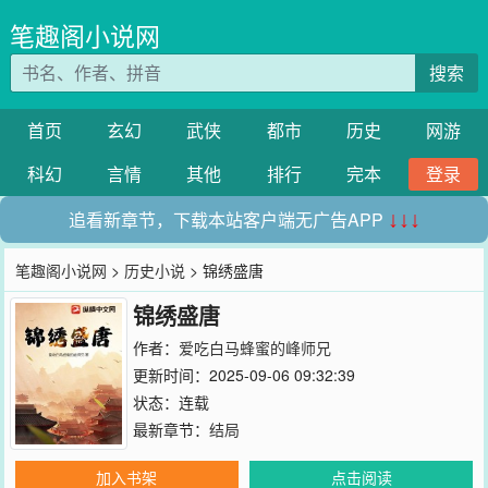
笔趣阁小说网
搜索
首页
玄幻
武侠
都市
历史
网游
科幻
言情
其他
排行
完本
登录
追看新章节，下载本站客户端无广告APP
↓↓↓
笔趣阁小说网
>
历史小说
> 锦绣盛唐
锦绣盛唐
作者：
爱吃白马蜂蜜的峰师兄
更新时间：2025-09-06 09:32:39
状态：连载
最新章节：
结局
加入书架
点击阅读