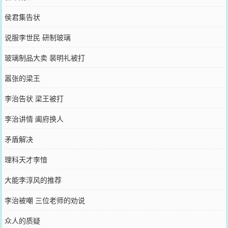
侯君集告状
说服李世民 研制玻璃
玻璃制品大卖 裴明礼被打
嚣张的梁王
李治告状 梁王被打
李治讲情 阖府换人
矛盾解决
理科天才李愔
大能李淳风的推荐
李治被嘲 三位老师的劝说
众人的质疑