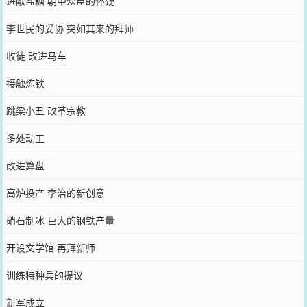
进献盐糖 朝中众臣的怀疑
李世民的妥协 突如其来的拜师
收徒 改进马车
接触炼铁
跳梁小丑 改革宗教
多处动工
改进算盘
高炉投产 李治的新创意
硝石制冰 巨大的钢铁产量
开设文学馆 再拜新师
训练特种兵的提议
新军成立