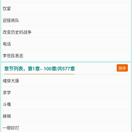
饮宴
迎接商队
改变历史的战争
电话
李世民表态
章节列表，第1章~ 100章/共577章
倒序
魂穿大唐
求学
斗嘴
嫁祸
一顿好打