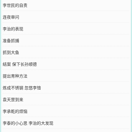
李世民的自责
连夜审问
李治的表现
准备抓捕
抓到大鱼
结案 保下长孙顺德
提出育种方法
炼成不锈钢 忽悠李愔
袁天罡到来
李承乾的烦恼
李泰的小心思 李治的大发现