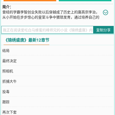
简介：
曾经的学霸李智创业失败以后穿越成了历史上的唐高宗李治，
从小开始在步步惊心的皇室斗争中猥琐发育，通过培养自己的
亲信，利用自己掌握的现代知识帮助李世民打造大唐的工业基础，最
终得到了李世民的认可成功继位
复制分享
您要是觉得《
锦绣盛唐
》还不错的话请不要忘记向您QQ群和微博微信
里的朋友推荐哦！
《锦绣盛唐》最新12章节
结局
最终决定
照相机
抓捕大牛
投毒
跟踪
再次下套