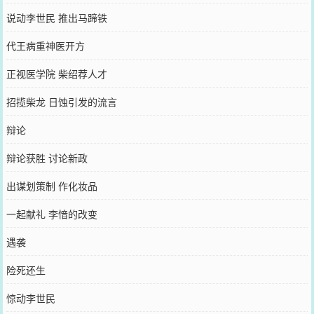
说动李世民 推出马蹄铁
代王病重神医开方
正视医学院 柴绍荐人才
招揽柴龙 日蚀引发的流言
辩论
辩论获胜 讨论新政
出谋划策制 作化妆品
一起献礼 李愔的改变
遇袭
险死还生
惊动李世民