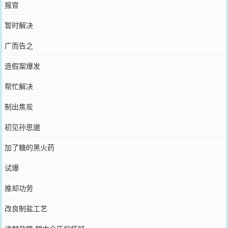
报官
暂时解决
广而告之
造假案爆发
帮忙解决
制出焦炭
初见孙思邈
加了糖的黑火药
试爆
推却功劳
改良制盐工艺