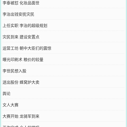
李泰被怼 化妆品面世
李治出钱安抚灾民
上任实职 李治的超级规划
灾民到来 建设安置点
运营工坊 朝中大臣们的震惊
曝光印刷术 粮价的较量
李世民想入股
送出股份 蜂窝炉大卖
舆论
文人大赛
大赛开始 龙骑军到来