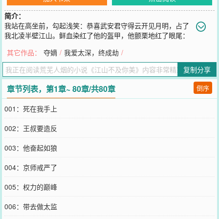
简介：
我站在高坐前，勾起浅笑：恭喜武安君守得云开见月明，占了
我北凌半壁江山。鲜血染红了他的盔甲，他颤栗地红了眼尾：
我从未想过称帝，我不怕天下骂我乱臣贼子，不怕死了下地狱，我只
其它作品：
夺嫡
/
我爱太深，终成劫
/
怕你，只怕…你不要我……
您要是觉得《
江山不及你美
》还不错的话请不要忘记向您QQ群和微博
复制分享
微信里的朋友推荐哦！
章节列表，第1章~ 80章/共80章
倒序
001：死在我手上
002：王叔要造反
003：他奋起如狼
004：京师戒严了
005：权力的巅峰
006：带去做太监