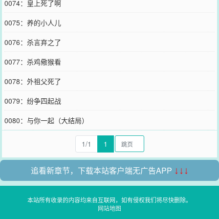
0074：皇上死了啊
0075：养的小人儿
0076：杀言弃之了
0077：杀鸡儆猴看
0078：外祖父死了
0079：纷争四起战
0080：与你一起（大结局）
1/1
1
追看新章节，下载本站客户端无广告APP
↓↓↓
本站所有收录的内容均来自互联网，如有侵权我们将尽快删除。
网站地图