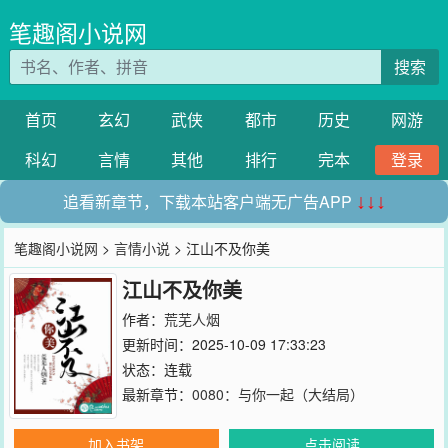
笔趣阁小说网
搜索
首页
玄幻
武侠
都市
历史
网游
科幻
言情
其他
排行
完本
登录
追看新章节，下载本站客户端无广告APP
↓↓↓
笔趣阁小说网
>
言情小说
> 江山不及你美
江山不及你美
作者：
荒芜人烟
更新时间：2025-10-09 17:33:23
状态：连载
最新章节：
0080：与你一起（大结局）
加入书架
点击阅读