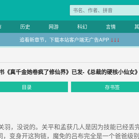
市
历史
网游
科幻
言情
追看新章节，下载本站客户端无广告APP
↓↓↓
书《真千金她卷疯了修仙界》已发-《总裁的硬核小仙女
目录
存书签
羽，没说的。关平和孟获几人是因为技能已经丢完
同，变身开这狗链，魔免的吕布完全是一个爸爸级