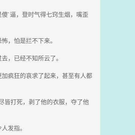
傻`逼，登时气得七窍生烟，嘴歪
恐怖，怕是拦不下来。
过去，已经不知所云了。
加疯狂的哀求了起来，甚至有人都
个尽皆打死，剥了他的衣服，夺了他
令人发指。