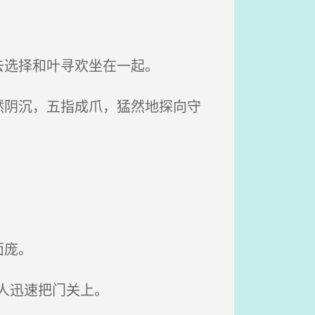
去选择和叶寻欢坐在一起。
阴沉，五指成爪，猛然地探向守
面庞。
人迅速把门关上。