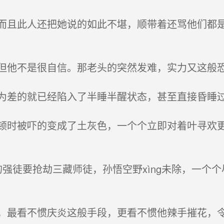
且此人还把她说的如此不堪，顺带着还骂他们都是
他不是很自信。那老头的突然发难，实力又这般
差的就已经陷入了半睡半醒状态，甚至直接昏睡
时被吓的变成了土灰色，一个个立即对着叶寻欢更
强徒要抢劫三藏师徒，孙悟空野xìng未除，一个
最看不惯庆炎这般手段，更看不惯他辣手摧花，