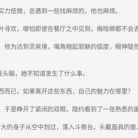
实力低微，总遇到一些找麻烦的，他也麻烦。
寻欢，哪怕即使在餐厅之中见到，梅晗卿都不会
修为达到灵泉境，嘴角翘起邪魅的弧度，眼神陡然
着头脑，她不知道发生了什么事。
而已，如果离开这些东西，自己的魅力在哪里？
于是睁开了紧闭的双眼，隐约看到了一张熟悉的
巨大的身子从空中划过，落入斗兽台。头戴面具的兽