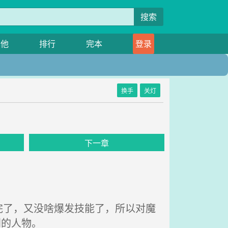
搜索
其他
排行
完本
登录
换手
关灯
》
下一章
了，又没啥爆发技能了，所以对魔
别的人物。