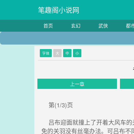
笔趣阁小说网
首页
玄幻
武侠
都
字体
大
中
小
上一章
第(1/3)页
吕布迎面就撞上了开着大风车的关
免的关羽没有丝毫办法。可吕布不