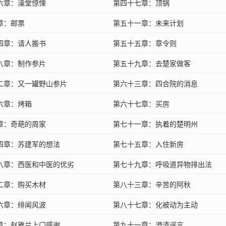
六章：澡堂惊悚
第四十七章：顶锅
章：邮票
第五十一章：未来计划
四章：请人搬书
第五十五章：章令则
八章：制作参片
第五十九章：去楚家做客
二章：又一罐野山参片
第六十三章：四合院的消息
六章：烤箱
第六十七章：买房
章：奇葩的周家
第七十一章：执着的楚明州
四章：苏建军的想法
第七十五章：入住新房
八章：西医和中医的优劣
第七十九章：呼吸道异物排出法
二章：购买木材
第八十三章：辛苦的阿秋
六章：绯闻风波
第八十七章：化被动为主动
章：赵雅兰上门感谢
第九十一章：澄清谣言