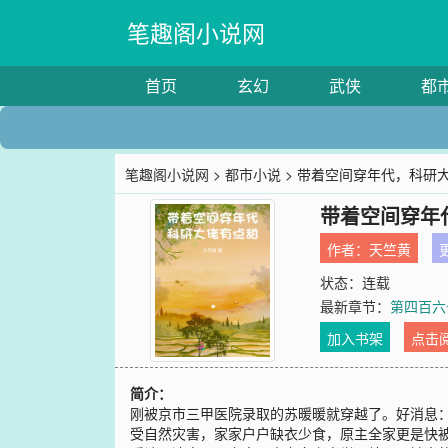
笔趣阁小说网
首页
玄幻
武侠
都
笔趣阁小说网
>
都市小说
> 带着空间穿年代，科研
带着空间穿年
作者：
天竺黄
更
状态：连载
最新章节：
第四百六
加入书架
点击
简介：
刚被京市三甲医院录取的苏暖暖就穿越了。好消息：
受自然灾害，家家户户缺衣少食，原主全家更是快