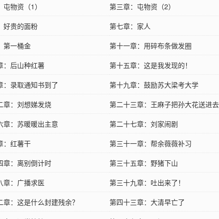
：屯物资（1）
第三章：屯物资（2）
：好贵的面粉
第七章：家人
：第一桶金
第十一章：用碎布条做发圈
章：后山种红薯
第十五章：这是我发现的！
章：录取通知书到了
第十九章：鼓励苏大梁考大学
二章：刘想娣发烧
第二十三章：王麻子把孙大花送进去
六章：苏暖暖出主意
第二十七章：刘家闹剧
章：红薯干
第三十一章：帮余薇薇补习
四章：离别倒计时
第三十五章：野猪下山
八章：广播求医
第三十九章：吐出来了！
二章：这是什么封建残余？
第四十三章：大清早亡了