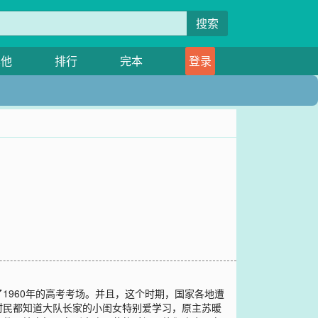
搜索
其他
排行
完本
登录
1960年的高考考场。并且，这个时期，国家各地遭
村民都知道大队长家的小闺女特别爱学习，原主苏暖