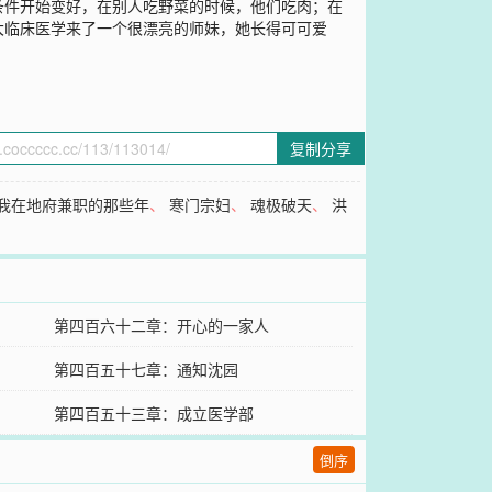
条件开始变好，在别人吃野菜的时候，他们吃肉；在
大临床医学来了一个很漂亮的师妹，她长得可可爱
复制分享
我在地府兼职的那些年
、
寒门宗妇
、
魂极破天
、
洪
第四百六十二章：开心的一家人
第四百五十七章：通知沈园
第四百五十三章：成立医学部
倒序