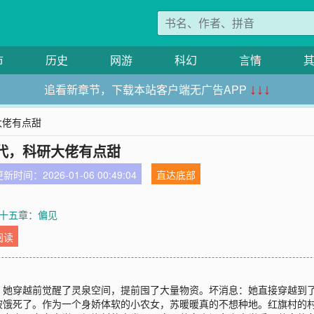
市
历史
网游
科幻
言情
追看新章节，下载本站客户端无广告APP
↓↓↓
大佬有点甜
代，科研大佬有点甜
新时间：2026-01-06 00:49:04
直达底部
十五章：偏见
阅读
她穿越前觉醒了灵泉空间，提前囤了大量物资。坏消息：她直接穿越到了
被饿死了。作为一个身娇体软的小农女，苏暖暖真的不想种地。红旗村的