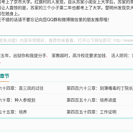
的考上了京市大学。红旗村的人发现，自从苏家小闺女上大学后，苏家的
最让人震惊的是，苏家的三个小子第二年也都考上了大学。楚明州发现京
留在她身上。
还不错的话请不要忘记向您QQ群和微博微信里的朋友推荐哦！
罪五年，出狱你和我提分手
、
家教超时，高冷校花要求加钱
、
活人阴司：
、
2章节
六十四章：袁三凤的过往
第四百六十三章：刻薄嘴毒的丁院长
六十章：种人参规划
第四百五十八章：培养进度
五十五章：培养
第四百五十四章：工作证明