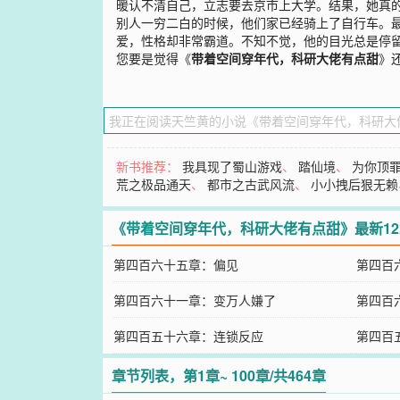
暖认不清自己，立志要去京市上大学。结果，她真
别人一穷二白的时候，他们家已经骑上了自行车。
爱，性格却非常霸道。不知不觉，他的目光总是停
您要是觉得《
带着空间穿年代，科研大佬有点甜
》
新书推荐：
我具现了蜀山游戏
、
踏仙境
、
为你顶
荒之极品通天
、
都市之古武风流
、
小小拽后狠无赖
《带着空间穿年代，科研大佬有点甜》最新1
第四百六十五章：偏见
第四百
第四百六十一章：变万人嫌了
第四百
第四百五十六章：连锁反应
第四百
章节列表，第1章~ 100章/共464章