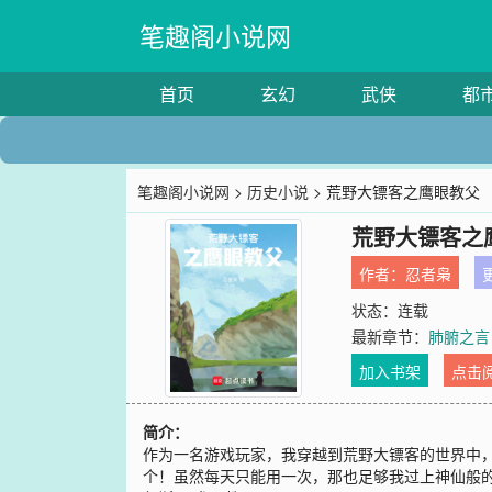
笔趣阁小说网
首页
玄幻
武侠
都
笔趣阁小说网
>
历史小说
> 荒野大镖客之鹰眼教父
荒野大镖客之
作者：
忍者枭
更
状态：连载
最新章节：
肺腑之言
加入书架
点击
简介：
作为一名游戏玩家，我穿越到荒野大镖客的世界中，
个！虽然每天只能用一次，那也足够我过上神仙般的