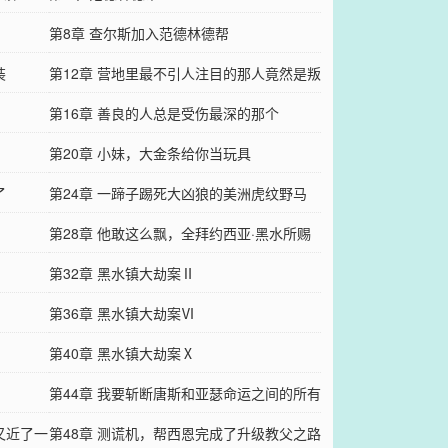
第8章 查尔斯加入范德林德帮
装
第12章 营地里最不引人注目的那人竟然是叛
徒
第16章 善良的人总是受伤最深的那个
第20章 小妹，大金条给你当玩具
了
第24章 一蹄子踢死大凶狼的美洲虎纹野马
第28章 他敢这么飘，全拜约西亚·黑水所赐
第32章 黑水镇大劫案Ⅱ
第36章 黑水镇大劫案Ⅵ
第40章 黑水镇大劫案Ⅹ
第44章 我要斩断唐斯和亚瑟命运之间的所有
又近了一
联系
第48章 测谎机，帮西恩完成了升级教父之路