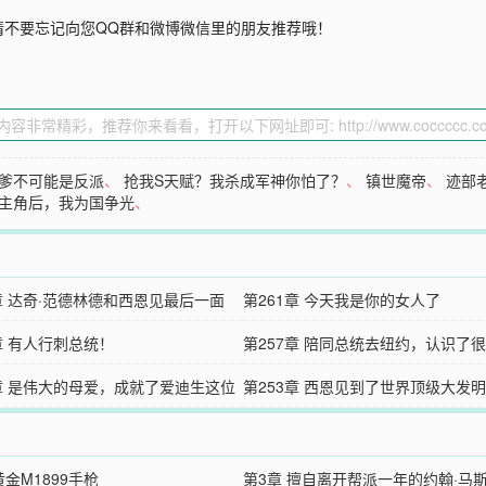
请不要忘记向您QQ群和微博微信里的朋友推荐哦！
爹不可能是反派
、
抢我S天赋？我杀成军神你怕了？
、
镇世魔帝
、
迹部
主角后，我为国争光
、
2章 达奇·范德林德和西恩见最后一面
第261章 今天我是你的女人了
章 有人行刺总统！
第257章 陪同总统去纽约，认识了
4章 是伟大的母爱，成就了爱迪生这位
大佬
第253章 西恩见到了世界顶级大发
物
生先生
黄金M1899手枪
第3章 擅自离开帮派一年的约翰·马