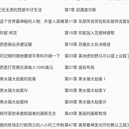
 无忧无虑的西部牛仔生活
第7章 初遇查尔斯
章 这个世界最神秘的人物：外星人高帽
第11章 东部传说背包和东部传说套
 珍妮·柯克
第15章 珍妮加入范德林德帮
章 西恩揪出关键证据
第19章 苏珊女士处决叛徒
章 切记随时随地要顺手黑科尔姆一下
第23章 美洲虎纹野马可以提上议程
 西恩打赏俩兄弟每人1000美元
第27章 提前布局
章 黑水镇大劫案的前奏
第31章 黑水镇大劫案Ⅰ
 黑水镇大劫案Ⅳ
第35章 黑水镇大劫案Ⅴ
 黑水镇大劫案Ⅷ
第39章 黑水镇大劫案Ⅸ
章 倾尽家财来救助弱者的唐斯先生
第43章 美丽的唐斯牧场
章 我的牧场实行新西兰的八小时工作制
第47章 离带着神圣光环的教父之路