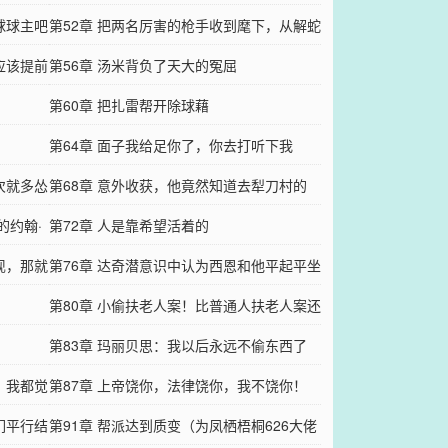
球球主吧
第52章 把两名厉害的枪手收到麾下，从解蛇
应该提前
毒开始
第56章 汤米背负了天大的冤屈
第60章 把扎雷帮开除球藉
第64章 面子我给足你了，你去打听下我
次就多怂
第68章 意外收获，他竟然知道去犁刀村的
的约翰·
路！
第72章 人是靠希望活着的
现，那就
第76章 达奇潜意识中认为西恩和他平起平坐
第80章 小偷扶老人案！比普通人扶老人案还
劲爆
第83章 玛丽贝思：我以后永远不偷东西了
，我都觉
第87章 上帝饶你，法律饶你，我不饶你！
们平行结
第91章 帮派达到质变（为凤栖梧桐626大佬