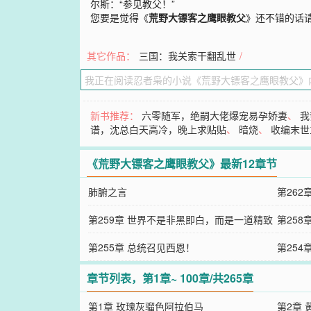
尔斯：“参见教父！”
您要是觉得《
荒野大镖客之鹰眼教父
》还不错的话
其它作品：
三国：我关索干翻乱世
/
新书推荐：
六零随军，绝嗣大佬爆宠易孕娇妻
、
我
谱，沈总白天高冷，晚上求贴贴
、
暗烧
、
收编末世
《荒野大镖客之鹰眼教父》最新12章节
肺腑之言
第26
第259章 世界不是非黑即白，而是一道精致
第258
的灰
第255章 总统召见西恩！
第25
传奇人
章节列表，第1章~ 100章/共265章
第1章 玫瑰灰骝色阿拉伯马
第2章 