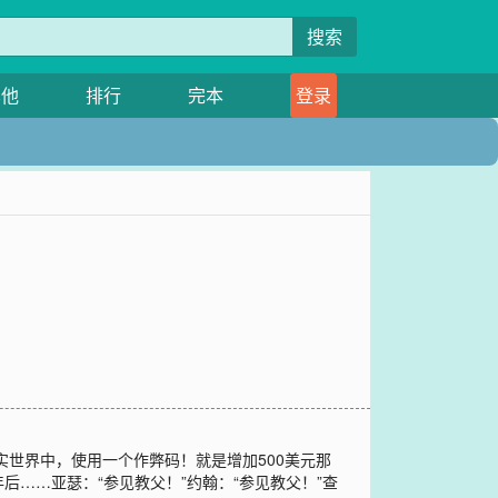
搜索
其他
排行
完本
登录
世界中，使用一个作弊码！就是增加500美元那
……亚瑟：“参见教父！”约翰：“参见教父！”查