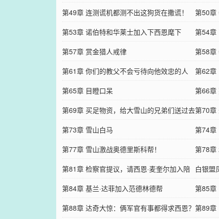
第49章 连测谎机都测不出这狗货在撒谎！
第50
第53章 诺伯特和华莱士加入下西恩麾下
第54
第57章 赏金猎人戒律
下吧
第58
第61章 你们的教父不会亏待向他效忠的人
第62
第65章 目瞪口呆
第66
第69章 买足物资，给大雪山的兄弟们送过去
起的？
第70
第73章 雪山白马
人！
第74
第77章 雪山激战奥德里斯科帮！
第78
第81章 检察官提议，请西恩·麦奎尔加入陪
白银盟
审团
第84章 基兰·达菲加入范德林德帮
敬！
第85
第88章 达奇大惊：俩军官有事都得求西恩？
可以分
第89