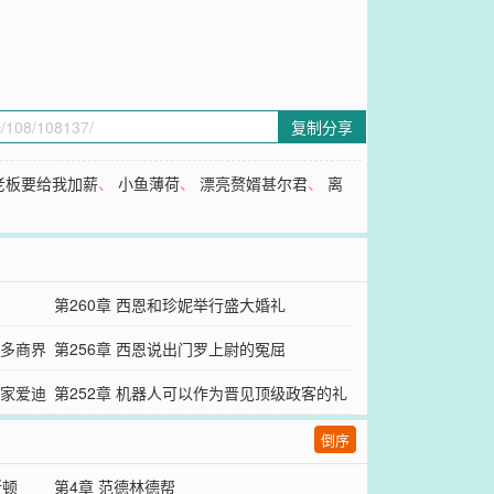
复制分享
老板要给我加薪
、
小鱼薄荷
、
漂亮赘婿甚尔君
、
离
第260章 西恩和珍妮举行盛大婚礼
很多商界
第256章 西恩说出门罗上尉的冤屈‌
明家爱迪
第252章 机器人可以作为晋见顶级政客的礼
物
倒序
斯顿
第4章 范德林德帮