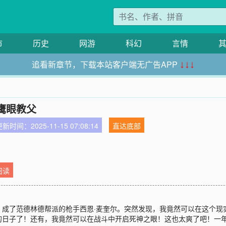
市
历史
网游
科幻
言情
追看新章节，下载本站客户端无广告APP
↓↓↓
鹰眼教父
新时间：2025-11-15 07:08:14
直达底部
阅读
成了范德林德帮派的枪手西恩·麦奎尔。突然发现，我竟然可以在这个现实
日子了！还有，我竟然可以在战斗中开启死神之眼！这也太爽了吧！一年后