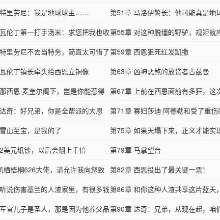
章 特里劳尼：我是地球球主……
步
第51章 马洛伊警长：他可能真是地
章 瓦伦丁第一打手汤米：求您把我也收
第55章 对这种脱缰的野驴，规矩就
章 特里劳尼不去当特务，简直太可惜了
立好
第59章 西恩狙死红发凯撒
章 瓦伦丁镇长牵头给西恩立铜像
第63章 凶神恶煞的放贷者古兹曼
章 那西恩·麦奎尔阁下，岂是你能惹得
第67章 上前在西恩面前有多狂，这
章 达奇：好兄弟，你是全帮派的大恩
第71章 寡妇莎迪·阿德勒和受了重伤
章 雪山至宝，是我的了
马斯顿
第75章 如果天塌下来，正义才能实
章 2美元纸钞，以后会翻上千倍
塌吧
第79章 马掌望台
凤栖梧桐626大佬，请允许我向您致
第82章 西恩投出了最关键一票！
章 听说伤害基兰的人渣家里，有很多钱
第86章 和你这种人渣共享这片蓝天
享
章 军官儿子是圣人，那是因为他养父品
得恶心
第90章 达奇：兄弟，从现在起，咱