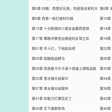
第5章 约翰：西恩好兄弟，你是我全家的大
第6章
恩人！
第9章 西恩一枪打废科尔姆
第10
第13章 十分颜值的小美女追着西恩哭
男
第14章
第17章 鹰眼术察觉出叛徒的反常之处
第18
第21章 坏人们，下地狱去吧
第22
第25章 驯服极品野马
第26章
第29章 改良版卡尔卡诺十倍速上弹极品狙
第30
第33章 黑水镇大劫案Ⅲ
第34章
第37章 黑水镇大劫案Ⅶ
第38章
第41章 钞能力打爆瓦伦丁
第42
第45章 买下唐斯牧场
第46