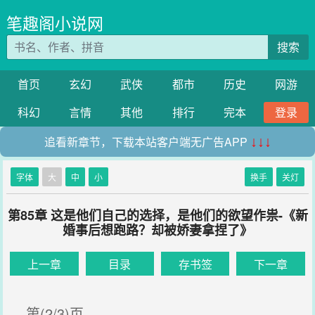
笔趣阁小说网
搜索
首页
玄幻
武侠
都市
历史
网游
科幻
言情
其他
排行
完本
登录
追看新章节，下载本站客户端无广告APP
↓↓↓
字体
大
中
小
换手
关灯
第85章 这是他们自己的选择，是他们的欲望作祟-《新
婚事后想跑路？却被娇妻拿捏了》
上一章
目录
存书签
下一章
第(2/3)页